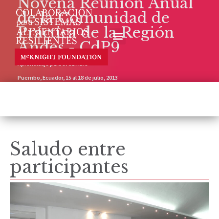
Novena Reunión Anual
de la Comunidad de
Práctica de la Región
Andes - CdP9
Aprendizaje para el Cambio
Puembo, Ecuador, 15 al 18 de julio, 2013
Saludo entre
participantes