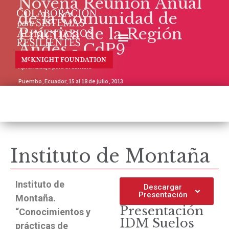
Novena Reunión Anual
de la Comunidad de
Práctica de la Región
Andes - CdP9
Aprendizaje para el Cambio
Puembo, Ecuador, 15 al 18 de julio, 2013
Instituto de Montaña
Instituto de
Descargar
Presentación
Montaña.
Presentación
“Conocimientos y
IDM Suelos
prácticas de