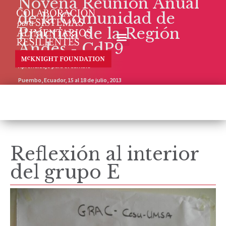
Novena Reunión Anual
de la Comunidad de
Práctica de la Región
Andes - CdP9
Aprendizaje para el Cambio
Puembo, Ecuador, 15 al 18 de julio, 2013
Reflexión al interior
del grupo E