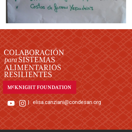
|
elisa.canziani@condesan.org