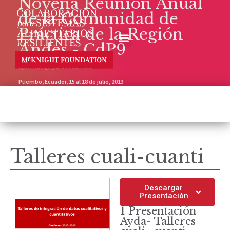
Novena Reunión Anual
de la Comunidad de
Práctica de la Región
Andes - CdP9
Aprendizaje para el Cambio
Puembo, Ecuador, 15 al 18 de julio, 2013
Talleres cuali-cuanti
Descargar
Presentación
1 Presentación
Ayda- Talleres