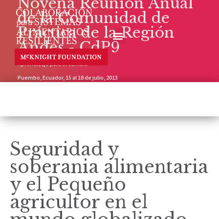
Novena Reunión Anual
de la Comunidad de
Práctica de la Región
Andes - CdP9
Aprendizaje para el Cambio
Puembo, Ecuador, 15 al 18 de julio, 2013
Seguridad y
soberania alimentaria
y el Pequeño
agricultor en el