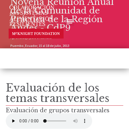
Novena Reunión Anual
de la Comunidad de
Práctica de la Región
Andes - CdP9
Aprendizaje para el Cambio
Puembo, Ecuador, 15 al 18 de julio, 2013
Evaluación de los
temas transversales
Evaluación de grupos transversales