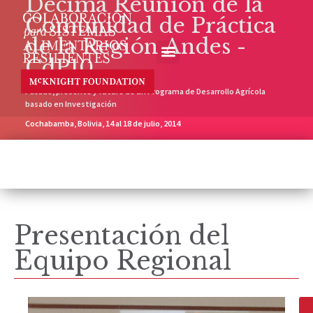
Décima Reunión de la
Comunidad de Práctica
de la Región Andes -
CdP10
Pasado, presente y futuro de un Programa de Desarrollo Agrícola
basado en Investigación
Cochabamba, Bolivia, 14 al 18 de julio, 2014
Presentación del
Equipo Regional