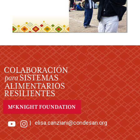
|
elisa.canziani@condesan.org