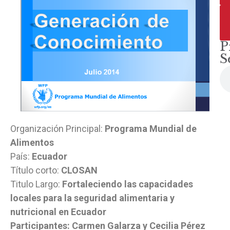
P
S
Organización Principal:
Programa Mundial de
Alimentos
País:
Ecuador
Título corto:
CLOSAN
Titulo Largo:
Fortaleciendo las capacidades
locales para la seguridad alimentaria y
nutricional en Ecuador
Participantes: Carmen Galarza y Cecilia Pérez