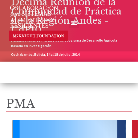
Décima Reunión de la
Comunidad de Práctica
de la Región Andes -
CdP10
Pasado, presente y futuro de un Programa de Desarrollo Agrícola
basado en Investigación
Cochabamba, Bolivia, 14 al 18 de julio, 2014
PMA