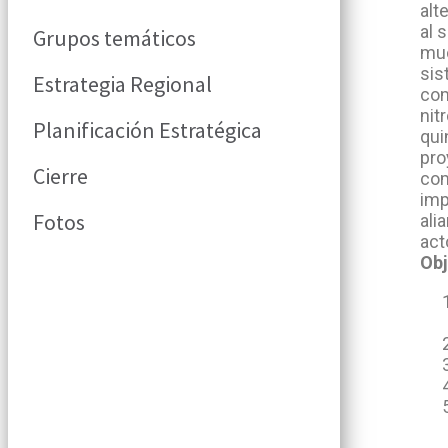
alt
al 
Grupos temáticos
muc
sis
Estrategia Regional
com
nit
Planificación Estratégica
qui
pro
Cierre
com
imp
Fotos
ali
act
Obj