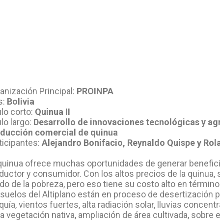
anización Principal:
PROINPA
s:
Bolivia
ulo corto:
Quinua II
ulo largo:
Desarrollo de innovaciones tecnológicas y ag
ducción comercial de quinua
ticipantes:
Alejandro Bonifacio, Reynaldo Quispe y Ro
quinua ofrece muchas oportunidades de generar benefici
ductor y consumidor. Con los altos precios de la quinua, 
ido de la pobreza, pero eso tiene su costo alto en términ
 suelos del Altiplano están en proceso de desertización p
quía, vientos fuertes, alta radiación solar, lluvias conce
la vegetación nativa, ampliación de área cultivada, sobre 