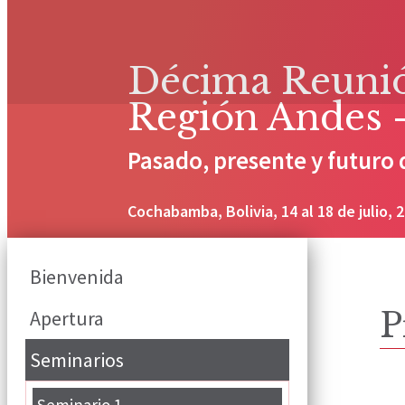
Décima Reunión
Región Andes 
Pasado, presente y futuro 
Cochabamba, Bolivia, 14 al 18 de julio, 
Bienvenida
Apertura
P
Seminarios