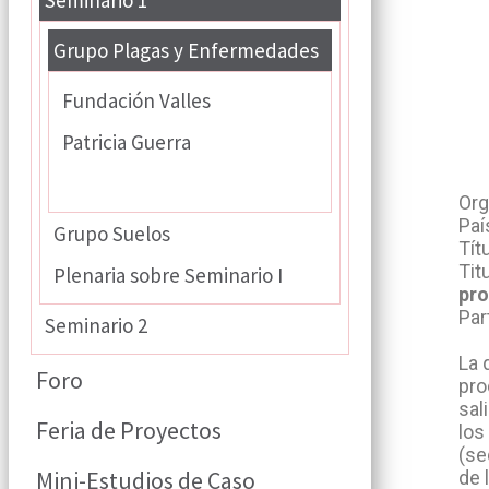
Seminario 1
Grupo Plagas y Enfermedades
Fundación Valles
Patricia Guerra
Proyecto Quinua, PROINPA
Org
Paí
Grupo Suelos
Tít
Tit
Plenaria sobre Seminario I
pro
Par
Seminario 2
La 
Foro
pro
sal
Feria de Proyectos
los
(se
Mini-Estudios de Caso
de 