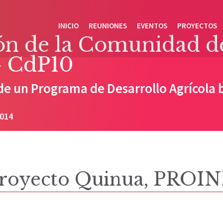
INICIO
REUNIONES
EVENTOS
PROYECTOS
 de la Comunidad de 
- CdP10
de un Programa de Desarrollo Agrícola 
2014
royecto Quinua, PROI