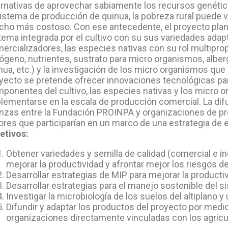
ernativas de aprovechar sabiamente los recursos genétic
sistema de producción de quinua, la pobreza rural puede volv
ho más costoso. Con ese antecedente, el proyecto plant
tema integrada por el cultivo con su sus variedades ada
ercializadores, las especies nativas con su rol multipropó
rógeno, nutrientes, sustrato para micro organismos, alber
nua, etc.) y la investigación de los micro organismos que 
yecto se pretende ofrecer innovaciones tecnológicas para
ponentes del cultivo, las especies nativas y los micro 
lementarse en la escala de producción comercial. La dif
anzas entre la Fundación PROINPA y organizaciones de pr
ores que participarían en un marco de una estrategia de
etivos:
Obtener variedades y semilla de calidad (comercial e in
mejorar la productividad y afrontar mejor los riesgos 
Desarrollar estrategias de MIP para mejorar la productiv
Desarrollar estrategias para el manejo sostenible del 
Investigar la microbiología de los suelos del altiplano y 
Difundir y adaptar los productos del proyecto por medi
organizaciones directamente vinculadas con los agricu