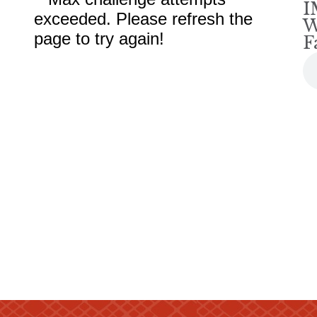
I
W
F