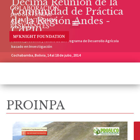
Décima Reunión de la
Comunidad de Práctica
de la Región Andes -
CdP10
Pasado, presente y futuro de un Programa de Desarrollo Agrícola
basado en Investigación
Cochabamba, Bolivia, 14 al 18 de julio, 2014
PROINPA