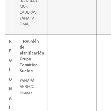
IM, UMSA,
MCK
LADERAS,
YANAPAI,
PMA.
R
– Reunión
de
E
planificación
Grupo
G
Temático
I
Suelos.
O
YANAPAI,
AGRECOL,
N
Ekorural.
A
L