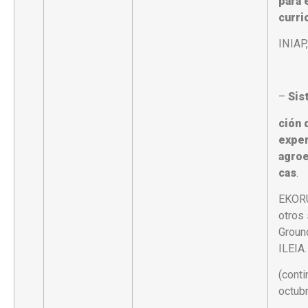
para 
curri
INIAP,
–
Sis
ción 
exper
agroe
cas
.
EKOR
otros
Groun
ILEIA.
(conti
octub