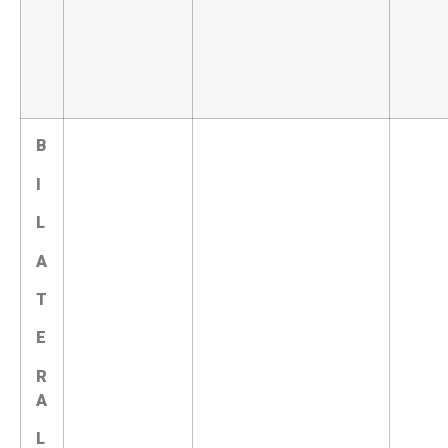
B
I
L
A
T
E
R
A
L