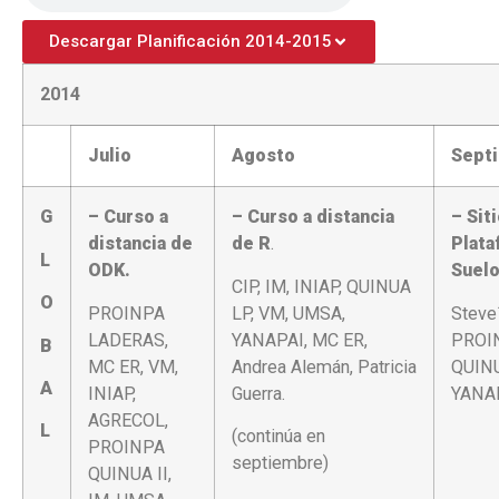
Descargar Planificación 2014-2015
2014
Julio
Agosto
Sept
G
–
Curso a
– Curso a distancia
– Sit
distancia de
de R
.
Plata
L
ODK.
Suelo
CIP, IM, INIAP, QUINUA
O
PROINPA
LP, VM, UMSA,
Steve
LADERAS,
YANAPAI, MC ER,
PROI
B
MC ER, VM,
Andrea Alemán, Patricia
QUINU
A
INIAP,
Guerra.
YANAP
AGRECOL,
L
(continúa en
PROINPA
septiembre)
QUINUA II,