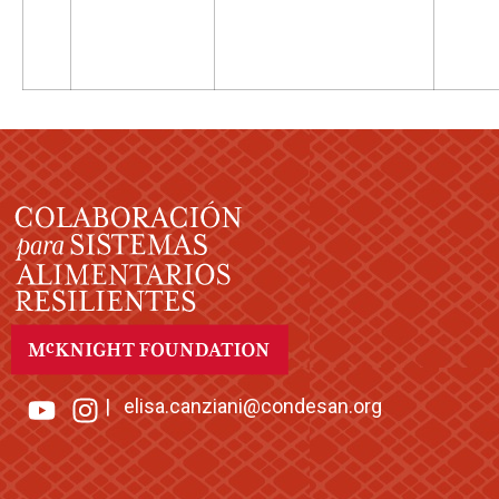
|
elisa.canziani@condesan.org