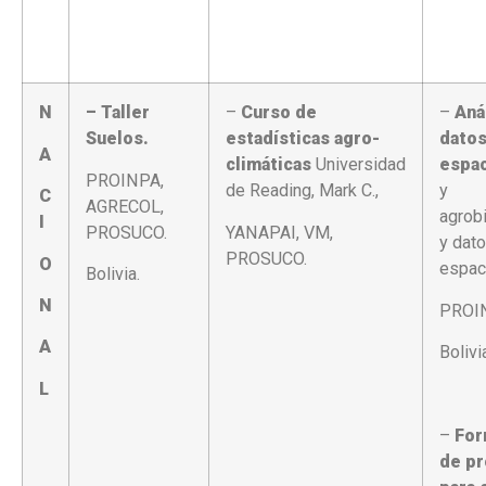
N
– Taller
–
Curso de
–
Aná
Suelos.
estadísticas agro-
dato
A
climáticas
Universidad
espac
PROINPA,
de Reading, Mark C.,
y
C
AGRECOL,
agrob
I
PROSUCO.
YANAPAI, VM,
y dat
PROSUCO.
O
espac
Bolivia.
N
PROI
A
Bolivi
L
–
For
de p