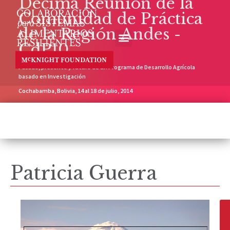
Décima Reunión de la
Comunidad de Práctica
de la Región Andes -
CdP10
Pasado, presente y futuro de un Programa de Desarrollo Agrícola
basado en Investigación
Cochabamba, Bolivia, 14 al 18 de julio, 2014
Patricia Guerra