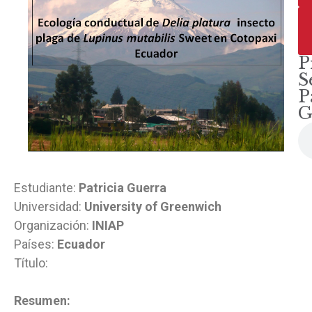
P
S
P
G
Estudiante:
Patricia Guerra
Universidad:
University of Greenwich
Organización:
INIAP
Países:
Ecuador
Título:
Resumen: