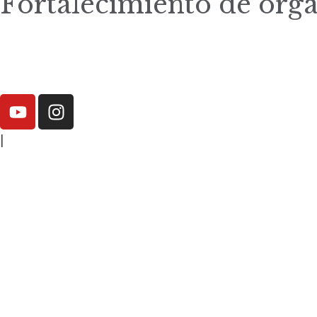
Fortalecimiento de org
|
elisa.canziani@condesan.org