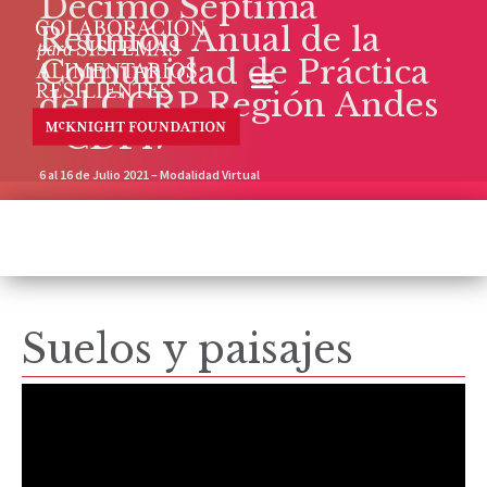
Décimo Séptima
Reunión Anual de la
Comunidad de Práctica
del CCRP Región Andes
- CDP17
6 al 16 de Julio 2021 – Modalidad Virtual
Suelos y paisajes