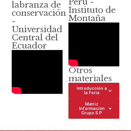
Perú -
labranza de
Instituto de
conservación
Montaña
-
Universidad
Central del
Ecuador
Otros
materiales
Introducción a
la Feria
Matriz
Información
Grupo S P