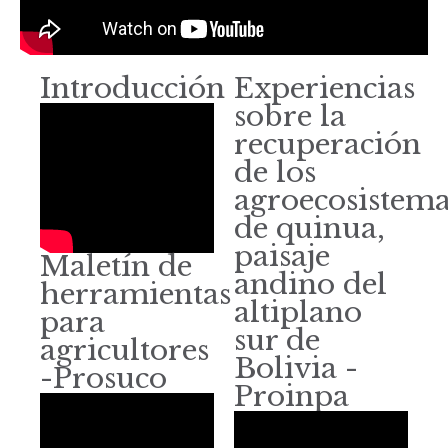
Introducción
Experiencias
sobre la
recuperación
de los
agroecosistema
de quinua,
paisaje
Maletín de
andino del
herramientas
altiplano
para
sur de
agricultores
Bolivia -
-Prosuco
Proinpa