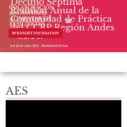
Décimo Séptima
Reunión Anual de la
Comunidad de Práctica
del CCRP Región Andes
- CDP17
6 al 16 de Julio 2021 – Modalidad Virtual
AES