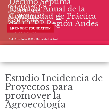
Décimo Séptima
Reunión Anual de la
Comunidad de Práctica
del CCRP Región Andes
- CDP17
6 al 16 de Julio 2021 – Modalidad Virtual
Estudio Incidencia de
Proyectos para
promover la
Agroecología