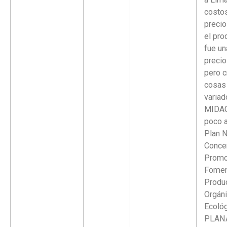
costos
precio
el pro
fue un
preci
pero c
cosas
variad
MIDAG
poco 
Plan N
Concer
Promo
Fomen
Produ
Orgáni
Ecológ
PLANA