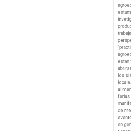
agroec
estam
invet
produ
trabaj
perspe
“pract
agroec
estan 
abrirs
los s
locale
alimen
ferias
manif
de me
event
en gen