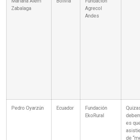
Mariana Alem
Bolivia
Fundación
Zabalaga
Agrecol
Andes
Pedro Oyarzún
Ecuador
Fundación
Quizas
EkoRural
debem
es qu
asisti
de “m