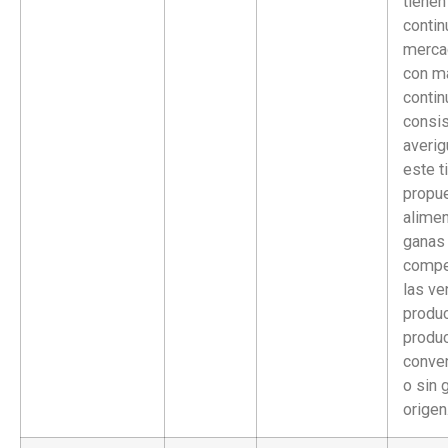
tienen
contin
merca
con m
contin
consis
averi
este t
propu
alimen
ganas
compe
las ve
produ
produ
conve
o sin 
origen