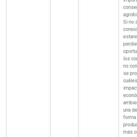
conser
agrobi
Si no 
conex
estar
perdi
oportu
los c
no co
se pr
cuáles
impact
econó
ambie
una d
forma
produc
más c