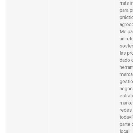
más i
para 
prácti
agroec
Me pa
un ret
sosten
las pr
dado q
herram
merca
gestió
negoc
estrat
market
redes 
todaví
parte 
local.