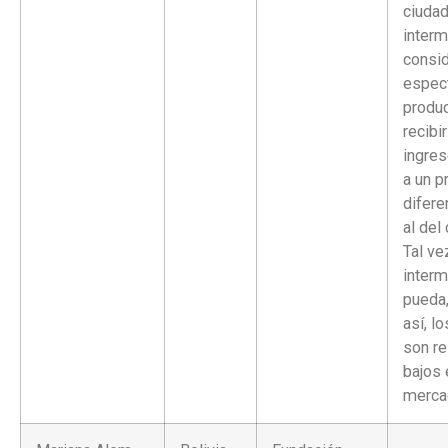
ciuda
interm
consid
espect
produc
recibi
ingres
a un p
difer
al del
Tal ve
interm
pueda,
así, l
son re
bajos 
merca