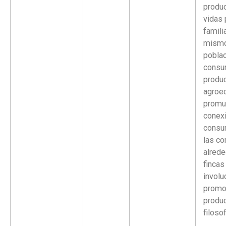
produ
vidas 
famili
mismo
pobla
consu
produc
agroe
promu
conexi
consu
las c
alrede
fincas
involu
promo
produc
filosof