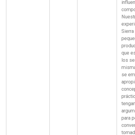
influe
compo
Nuest
experi
Sierra
peque
produ
que es
los se
misma
se em
aprop
conce
prácti
tengan
argum
para p
conver
tomad