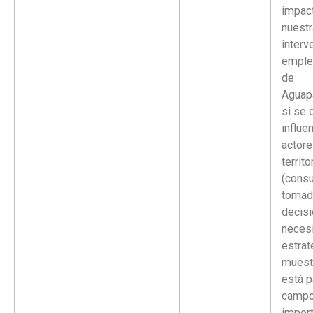
impac
nuest
interv
emple
de
Aguap
si se 
influen
actore
territo
(cons
tomad
decisi
necesi
estrat
muest
está 
campo
impor