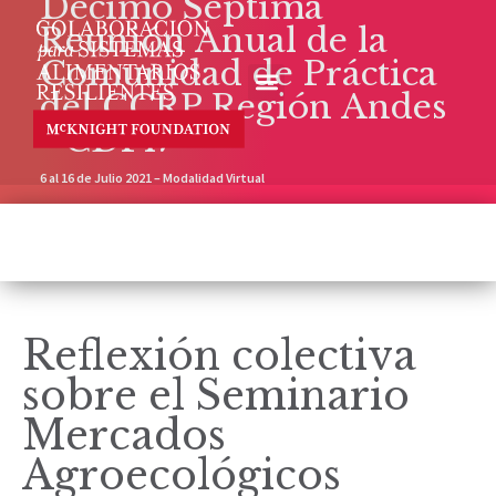
Décimo Séptima
Reunión Anual de la
Comunidad de Práctica
del CCRP Región Andes
- CDP17
6 al 16 de Julio 2021 – Modalidad Virtual
Reflexión colectiva
sobre el Seminario
Mercados
Agroecológicos