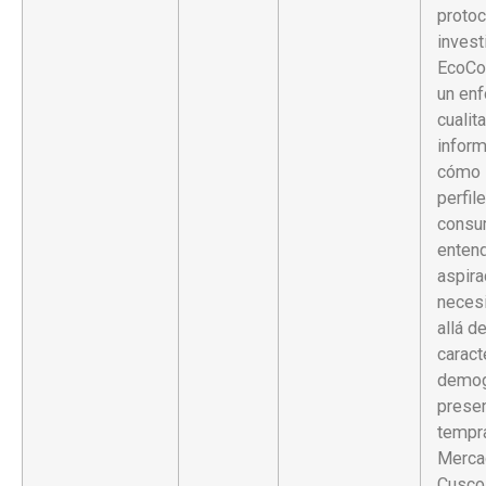
protoc
invest
EcoCo
un en
cualita
inform
cómo 
perfil
consu
enten
aspira
neces
allá d
caract
demog
prese
tempr
Merca
Cusco 