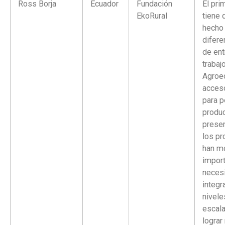
Ross Borja
Ecuador
Fundación
El pri
EkoRural
tiene 
hecho
difere
de ent
trabaj
Agroec
acces
para 
produc
prese
los pr
han mo
import
neces
integr
nivele
escal
lograr