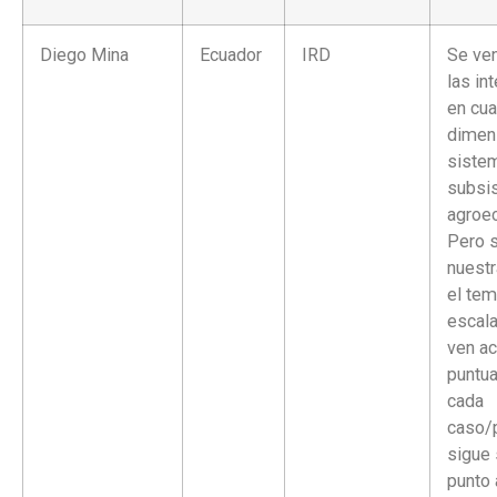
Diego Mina
Ecuador
IRD
Se ve
las in
en cua
dimen
siste
subsi
agroec
Pero 
nuestr
el tem
escala
ven a
puntua
cada
caso/
sigue 
punto