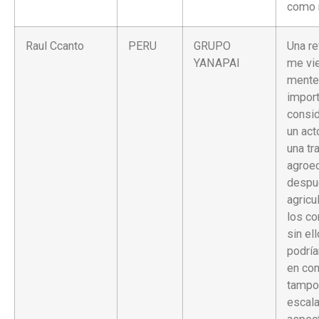
como 
Raul Ccanto
PERU
GRUPO
Una re
YANAPAI
me vie
mente
import
consi
un act
una tr
agroe
despu
agricu
los c
sin el
podrí
en con
tampo
escala