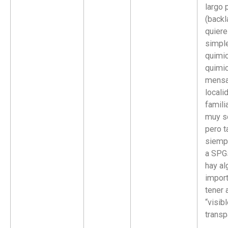
largo 
(backl
quiere
simpl
quimi
quimic
mensa
locali
famili
muy so
pero 
siemp
a SPG
hay al
import
tener 
“visib
transp