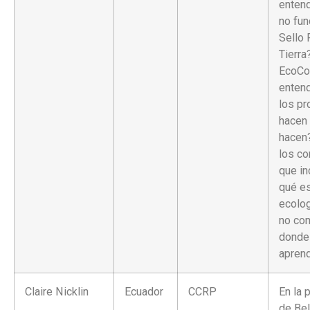
entend
no fun
Sello 
Tierra
EcoC
entend
los pr
hacen 
hacen?
los c
que in
qué es
ecolog
no co
donde
apren
Claire Nicklin
Ecuador
CCRP
En la 
de Be