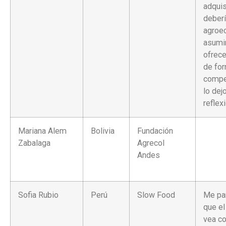
adquis
deberí
agroe
asumir
ofrece
de fo
compet
lo de
reflexi
Mariana Alem
Bolivia
Fundación
Zabalaga
Agrecol
Andes
Sofia Rubio
Perú
Slow Food
Me pa
que e
vea c