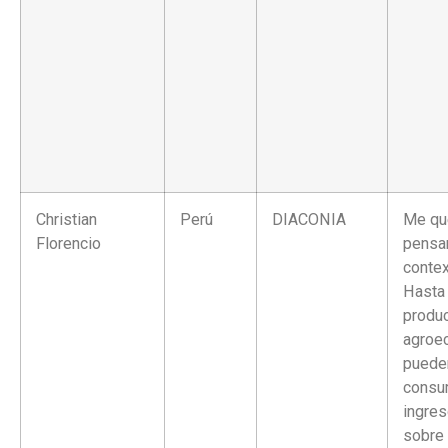
Christian
Perú
DIACONIA
Me qu
Florencio
pensan
contex
Hasta
produ
agroe
pueden
consu
ingres
sobre