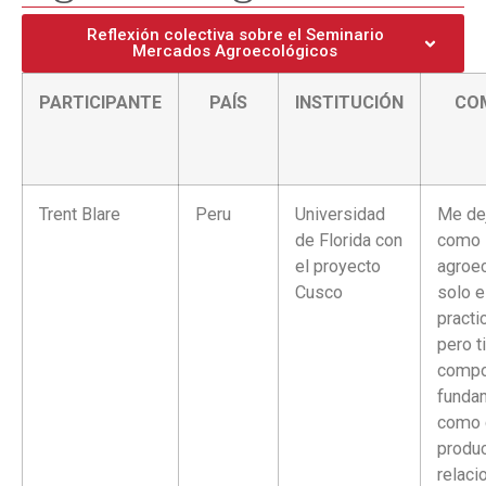
Reflexión colectiva sobre el Seminario
Mercados Agroecológicos
PARTICIPANTE
PAÍS
INSTITUCIÓN
CO
Trent Blare
Peru
Universidad
Me de
de Florida con
como 
el proyecto
agroec
Cusco
solo e
practi
pero t
compo
funda
como 
produ
relaci