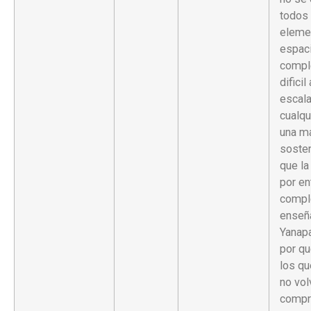
todos 
eleme
espac
compl
dificil
escal
cualqu
una m
sosten
que la
por en
compl
enseñ
Yanapa
por qu
los qu
no vol
compr