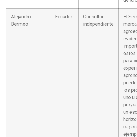
Alejandro
Ecuador
Consultor
El Sem
Bermeo
independiente
merca
agroe
eviden
import
estos
para c
experi
aprend
puede
los p
uno u 
proyec
un es
horizo
region
ejempl