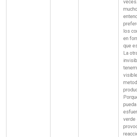
veces
mucho
entend
prefer
los c
en for
que es
La otr
invisi
tenem
visibl
metod
produc
Porque
pueda 
esfue
verde 
provoc
reacci