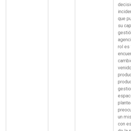
decisi
incide
que pu
su ca
gestió
agenci
rol es 
encuen
cambi
venido
produc
produ
gesti
espaci
plant
preoc
un mi
con es
de la p