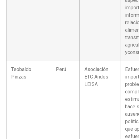
aspec
import
infor
relaci
alime
transm
agricu
ycons
Teobaldo
Perú
Asociación
Esfue
Pinzas
ETC Andes
import
LEISA
probl
compl
estimu
hace s
ausen
políti
que a
esfue