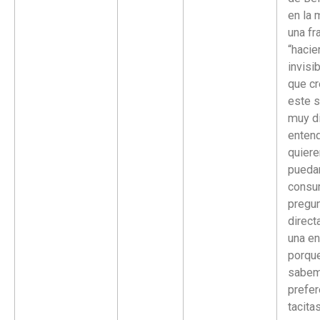
en la 
una fr
“hacie
invisi
que cr
este s
muy di
enten
quiere
pueda
consu
pregu
direc
una en
porqu
sabem
prefer
tacit