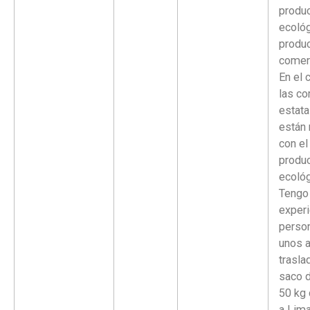
produ
ecológ
produc
comerc
En el 
las c
estata
están 
con el
produ
ecológ
Tengo
experi
person
unos a
trasla
saco 
50 kg
a Lim