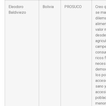
Eleodoro
Bolivia
PROSUCO
Creo q
Baldiviezo
se man
dilema
alimen
valor n
desde
agricu
campe
consu
ricos f
neces
democr
los po
acces
sano y
accesi
poblac
menor