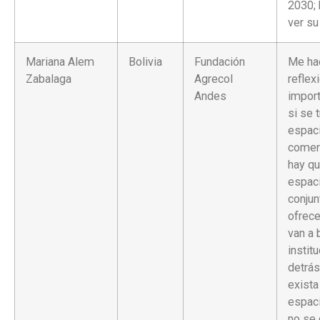
2030; 
ver su
Mariana Alem
Bolivia
Fundación
Me ha
Zabalaga
Agrecol
reflex
Andes
impor
si se 
espac
comerc
hay qu
espac
conjun
ofrece
van a 
instit
detrás
exista
espaci
no se 