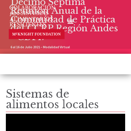
Décimo Séptima
Reunión Anual de la
Comunidad de Práctica
del CCRP Región Andes
- CDP17
6 al 16 de Julio 2021 – Modalidad Virtual
Sistemas de
alimentos locales