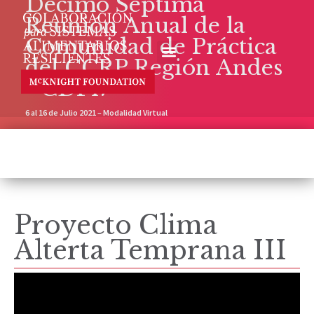
Décimo Séptima
Reunión Anual de la
Comunidad de Práctica
del CCRP Región Andes
- CDP17
6 al 16 de Julio 2021 – Modalidad Virtual
Proyecto Clima
Alterta Temprana III