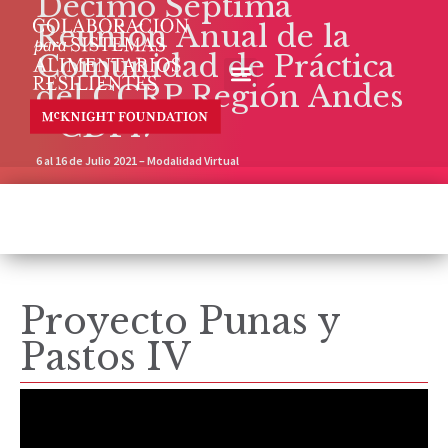
Décimo Séptima
Reunión Anual de la
Comunidad de Práctica
del CCRP Región Andes
- CDP17
6 al 16 de Julio 2021 – Modalidad Virtual
Proyecto Punas y
Pastos IV