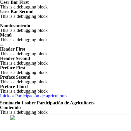
Pasar al contenido principal
User Bar First
This is a debugging block
User Bar Second
This is a debugging block
Nombramiento
This is a debugging block
Menú
This is a debugging block
Header First
Apertura
This is a debugging block
Header Second
Participación de agricultores
This is a debugging block
Objetivos y Programa
Preface First
This is a debugging block
Seminario 2
Isabel Gutiérrez M.
Presentación de los
Preface Second
participantes
This is a debugging block
Seminario 3
Preface Third
Seminario sobre
Seminario 1 sobre
This is a debugging block
Nutrición
Participación de
Presentación Equipo
Planificación
Se encuentra usted aquí
Inicio
»
Participación de agricultores
Grupo Mercados
Agricultores
Regional
Seminario 1 sobre Participación de Agricultores
Seminario sobre
Evaluación
SEPIA
Contenido
Mercados
Grupo Uso de Tierra
Testimonios sobre
Root Capital
PROSUCO
This is a debugging block
participación de
Homenaje Carlos Perez
PMA
agricultores
Reflexión sobre
Reflexión sobre
ICRAF
UMSA
INIAP
PROINPA Laderas
Seminario II
Seminario 3
YANAPAI
Debate con escala