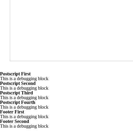
EKORURAL
Instituto de Montaña
PROINPA
Diversificación de
humana sobre
Fundación Valles
descansos y
participación de
Alejandra Arce
agropaisajes andinos
agricultores
Vecinos Mundiales
Israel Navarrete
CONDESAN
Fabiola Parra
Postscript First
This is a debugging block
Postscript Second
This is a debugging block
Postscript Third
This is a debugging block
Postscript Fourth
This is a debugging block
Footer First
This is a debugging block
Footer Second
This is a debugging block