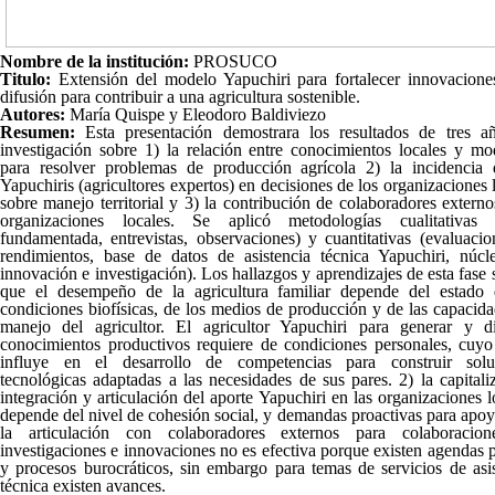
Nombre de la institución:
PROSUCO
Titulo:
Extensión del modelo Yapuchiri para fortalecer innovacione
difusión para contribuir a una agricultura sostenible.
Autores:
María Quispe y Eleodoro Baldiviezo
Resumen:
Esta presentación demostrara los resultados de tres a
investigación sobre 1) la relación entre conocimientos locales y mo
para resolver problemas de producción agrícola 2) la incidencia 
Yapuchiris (agricultores expertos) en decisiones de los organizaciones 
sobre manejo territorial y 3) la contribución de colaboradores externo
organizaciones locales. Se aplicó metodologías cualitativas (
fundamentada, entrevistas, observaciones) y cuantitativas (evaluaci
rendimientos, base de datos de asistencia técnica Yapuchiri, núcl
innovación e investigación). Los hallazgos y aprendizajes de esta fase 
que el desempeño de la agricultura familiar depende del estado 
condiciones biofísicas, de los medios de producción y de las capacid
manejo del agricultor. El agricultor Yapuchiri para generar y di
conocimientos productivos requiere de condiciones personales, cuyo 
influye en el desarrollo de competencias para construir solu
tecnológicas adaptadas a las necesidades de sus pares. 2) la capitali
integración y articulación del aporte Yapuchiri en las organizaciones l
depende del nivel de cohesión social, y demandas proactivas para apoy
la articulación con colaboradores externos para colaboracio
investigaciones e innovaciones no es efectiva porque existen agendas 
y procesos burocráticos, sin embargo para temas de servicios de asi
técnica existen avances.