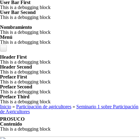
Pasar al contenido principal
User Bar First
This is a debugging block
User Bar Second
This is a debugging block
Nombramiento
This is a debugging block
Menú
This is a debugging block
Header First
Apertura
This is a debugging block
Header Second
This is a debugging block
Participación de agricultores
Objetivos y Programa
Preface First
This is a debugging block
Presentación de los participantes
Seminario 2
Isabel Gutiérrez M.
Preface Second
This is a debugging block
Presentación Equipo Regional
Seminario 1 sobre Participación de Agricultores
Seminario 3
Seminario sobre Nutrición
Preface Third
This is a debugging block
Testimonios sobre participación de agricultores
PROSUCO
Seminario sobre Mercados
Planificación
SEPIA
Se encuentra usted aquí
Inicio
Grupo Mercados
»
Participación de agricultores
»
Seminario 1 sobre Participación
de Agricultores
Debate con escala humana sobre participación de agricultores
UMSA
Reflexión sobre Seminario II
PMA
INIAP
Grupo Uso de Tierra
Evaluación
Root Capital
PROSUCO
Contenido
Instituto de Montaña
YANAPAI
PROINPA
Reflexión sobre Seminario 3
ICRAF
PROINPA Laderas
Homenaje Carlos Perez
This is a debugging block
Fundación Valles
Alejandra Arce
EKORURAL
Diversificación de descansos y agropaisajes andinos