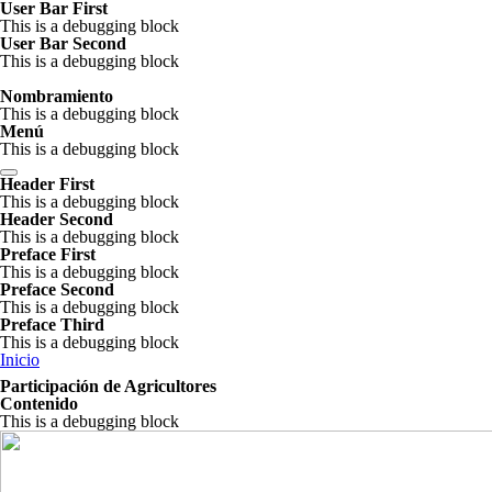
Pasar al contenido principal
User Bar First
This is a debugging block
User Bar Second
This is a debugging block
Nombramiento
This is a debugging block
Menú
This is a debugging block
Apertura
Header First
Objetivos y Programa
This is a debugging block
Presentación de los participantes
Header Second
Presentación Equipo Regional
This is a debugging block
Participación de agricultores
Preface First
Isabel Gutiérrez M.
This is a debugging block
Seminario 1 sobre Participación de Agricultores
Preface Second
PROSUCO
This is a debugging block
UMSA
Preface Third
Instituto de Montaña
This is a debugging block
Testimonios sobre participación de agricultores
Se encuentra usted aquí
Inicio
Debate con escala humana sobre participación de agricultores
Participación de Agricultores
Seminario 2
Contenido
Seminario sobre Nutrición
This is a debugging block
SEPIA
PMA
YANAPAI
Fundación Valles