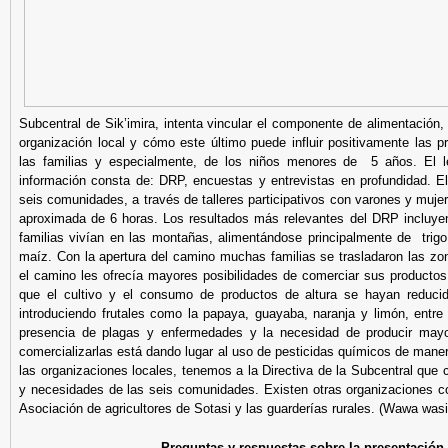
CONDESAN
Reflexión sobre Seminario 3
Planificación
Evaluación
Homenaje Carlos Perez
Subcentral de Sik’imira, intenta vincular el componente de alimentación, 
organización local y cómo este último puede influir positivamente las pr
las familias y especialmente, de los niños menores de 5 años. El le
información consta de: DRP, encuestas y entrevistas en profundidad. E
seis comunidades, a través de talleres participativos con varones y muje
aproximada de 6 horas. Los resultados más relevantes del DRP incluye
familias vivían en las montañas, alimentándose principalmente de trigo
maíz. Con la apertura del camino muchas familias se trasladaron las zo
el camino les ofrecía mayores posibilidades de comerciar sus productos 
que el cultivo y el consumo de productos de altura se hayan reduci
introduciendo frutales como la papaya, guayaba, naranja y limón, entre
presencia de plagas y enfermedades y la necesidad de producir mayo
comercializarlas está dando lugar al uso de pesticidas químicos de maner
las organizaciones locales, tenemos a la Directiva de la Subcentral qu
y necesidades de las seis comunidades. Existen otras organizaciones 
Asociación de agricultores de Sotasi y las guarderías rurales. (Wawa wasi
Preguntas y respuestas sobre la presentación