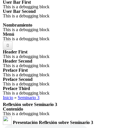
User Bar First
Pasar al
This is a debugging block
contenido
User Bar Second
principal
This is a debugging block
Nombramiento
This is a debugging block
Menú
This is a debugging block
Header First
Apertura
This is a debugging block
Header Second
Participación de agricultores
This is a debugging block
Preface First
This is a debugging block
Seminario 2
Preface Second
This is a debugging block
Seminario 3
Preface Third
This is a debugging block
Planificación
Se encuentra usted aquí
Inicio
»
Seminario 3
Reflexión sobre Seminario 3
Evaluación
Contenido
This is a debugging block
Homenaje Carlos Perez
Presentación Reflexión sobre Seminario 3