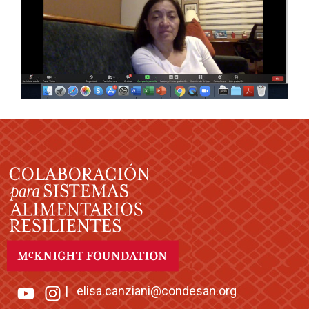
|
elisa.canziani@condesan.org