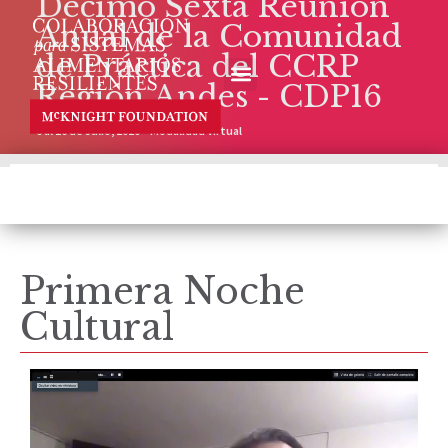
Décimo Sexta Reunión
Anual de la Comunidad
de Práctica del CCRP
Región Andes - CDP16
6 al 16 de Julio, 2020 – Modalidad Virtual
Primera Noche
Cultural