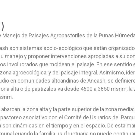
)
e Manejo de Paisajes Agropastoriles de la Punas Húmeda
ncash son sistemas socio-ecológico que están organizado
 su manejo y proponer intervenciones apropiadas a su co
tos involucrados que moldean el paisaje. En ese sentido 
ona agroecológica, y del paisaje integral. Asimismo, ide
estudio en comunidades altoandinas de Ancash, se defini
. La zona alta o de pastizales va desde 4600 a 3850 msnm,
 msnm.
rcan la zona alta y la parte superior de la zona media: 1)
 pastoreo asociativo con el Comité de Usuarios del Parqu
 son dinámicas en el tiempo y en el espacio. De esta ma
unal cuando la familia usufructuaria no puede continuar