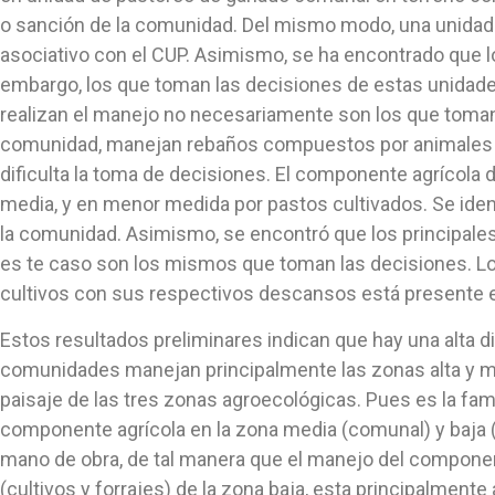
o sanción de la comunidad. Del mismo modo, una unidad d
asociativo con el CUP. Asimismo, se ha encontrado que l
embargo, los que toman las decisiones de estas unidade
realizan el manejo no necesariamente son los que toman 
comunidad, manejan rebaños compuestos por animales pro
dificulta la toma de decisiones. El componente agrícola d
media, y en menor medida por pastos cultivados. Se ident
la comunidad. Asimismo, se encontró que los principale
es te caso son los mismos que toman las decisiones. Los
cultivos con sus respectivos descansos está presente 
Estos resultados preliminares indican que hay una alta d
comunidades manejan principalmente las zonas alta y me
paisaje de las tres zonas agroecológicas. Pues es la fa
componente agrícola en la zona media (comunal) y baja (pr
mano de obra, de tal manera que el manejo del componen
(cultivos y forrajes) de la zona baja, esta principalmen