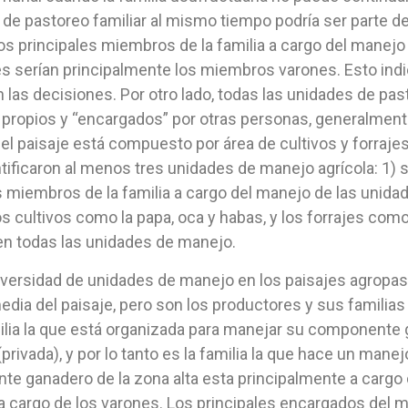
e pastoreo familiar al mismo tiempo podría ser parte de
os principales miembros de la familia a cargo del manejo
s serían principalmente los miembros varones. Esto indi
las decisiones. Por otro lado, todas las unidades de pa
pios y “encargados” por otras personas, generalmente d
el paisaje está compuesto por área de cultivos y forrajes 
ificaron al menos tres unidades de manejo agrícola: 1) si
s miembros de la familia a cargo del manejo de las unid
 cultivos como la papa, oca y habas, y los forrajes como
en todas las unidades de manejo.
iversidad de unidades de manejo en los paisajes agropast
dia del paisaje, pero son los productores y sus familia
milia la que está organizada para manejar su componente 
ivada), y por lo tanto es la familia la que hace un manejo
te ganadero de la zona alta esta principalmente a cargo
te a cargo de los varones. Los principales encargados de