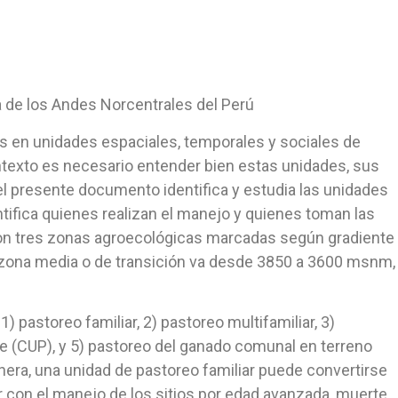
 de los Andes Norcentrales del Perú
s en unidades espaciales, temporales y sociales de
ntexto es necesario entender bien estas unidades, sus
el presente documento identifica y estudia las unidades
ntifica quienes realizan el manejo y quienes toman las
eron tres zonas agroecológicas marcadas según gradiente
 la zona media o de transición va desde 3850 a 3600 msnm,
 pastoreo familiar, 2) pastoreo multifamiliar, 3)
e (CUP), y 5) pastoreo del ganado comunal en terreno
nera, una unidad de pastoreo familiar puede convertirse
 con el manejo de los sitios por edad avanzada, muerte