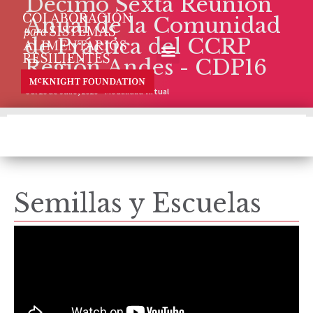
Décimo Sexta Reunión
Anual de la Comunidad
de Práctica del CCRP
Región Andes - CDP16
6 al 16 de Julio, 2020 – Modalidad Virtual
Semillas y Escuelas