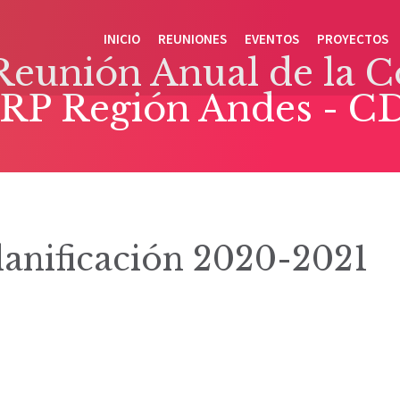
INICIO
REUNIONES
EVENTOS
PROYECTOS
Reunión Anual de la 
CRP Región Andes - C
lanificación 2020-2021