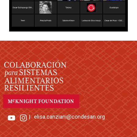
|
elisa.canziani@condesan.org