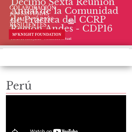
Décimo Sexta Reunión
Anual de la Comunidad
de Práctica del CCRP
Región Andes - CDP16
6 al 16 de Julio, 2020 – Modalidad Virtual
Perú