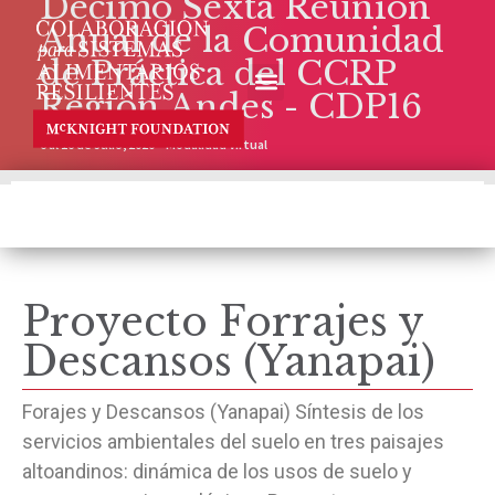
Décimo Sexta Reunión
Anual de la Comunidad
de Práctica del CCRP
Región Andes - CDP16
6 al 16 de Julio, 2020 – Modalidad Virtual
Proyecto Forrajes y
Descansos (Yanapai)
Forajes y Descansos (Yanapai) Síntesis de los
servicios ambientales del suelo en tres paisajes
altoandinos: dinámica de los usos de suelo y