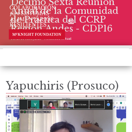
Décimo Sexta Reunión
Anual de la Comunidad
de Práctica del CCRP
Región Andes - CDP16
6 al 16 de Julio, 2020 – Modalidad Virtual
Yapuchiris (Prosuco)