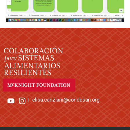
|
elisa.canziani@condesan.org