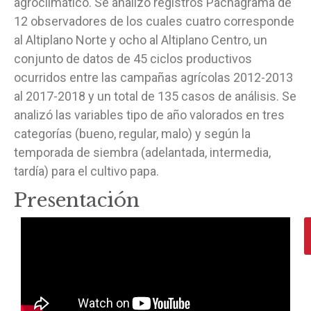
agroclimático. Se analizó registros Pachagrama de
12 observadores de los cuales cuatro corresponde
al Altiplano Norte y ocho al Altiplano Centro, un
conjunto de datos de 45 ciclos productivos
ocurridos entre las campañas agrícolas 2012-2013
al 2017-2018 y un total de 135 casos de análisis. Se
analizó las variables tipo de año valorados en tres
categorías (bueno, regular, malo) y según la
temporada de siembra (adelantada, intermedia,
tardía) para el cultivo papa.
Presentación