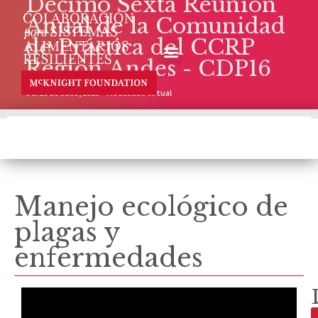
Décimo Sexta Reunión
Anual de la Comunidad
de Práctica del CCRP
Región Andes - CDP16
6 al 16 de Julio, 2020 – Modalidad Virtual
Manejo ecológico de
plagas y
enfermedades