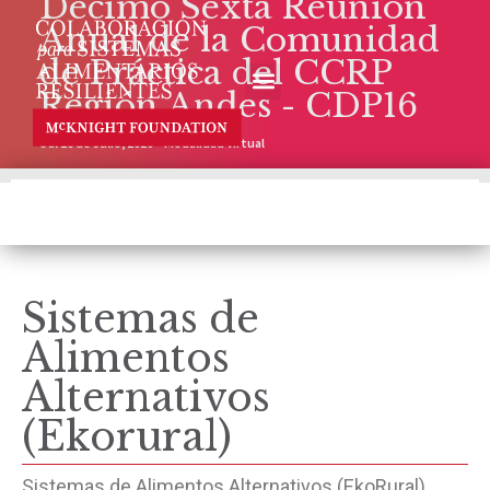
Décimo Sexta Reunión
Anual de la Comunidad
de Práctica del CCRP
Región Andes - CDP16
6 al 16 de Julio, 2020 – Modalidad Virtual
Sistemas de
Alimentos
Alternativos
(Ekorural)
Sistemas de Alimentos Alternativos (EkoRural)