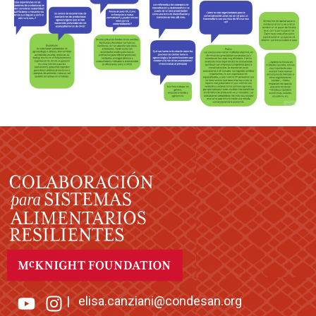
|
elisa.canziani@condesan.org