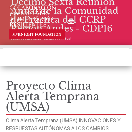
Décimo Sexta Reunión
Anual de la Comunidad
de Práctica del CCRP
Región Andes - CDP16
6 al 16 de Julio, 2020 – Modalidad Virtual
Proyecto Clima
Alerta Temprana
(UMSA)
Clima Alerta Temprana (UMSA) INNOVACIONES Y
RESPUESTAS AUTÓNOMAS A LOS CAMBIOS