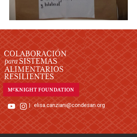
|
elisa.canziani@condesan.org