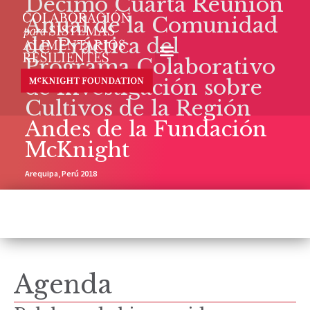
Décimo Cuarta Reunión
Anual de la Comunidad
de Práctica del
Programa Colaborativo
de Investigación sobre
Cultivos de la Región
Andes de la Fundación
McKnight
Arequipa, Perú 2018
Agenda