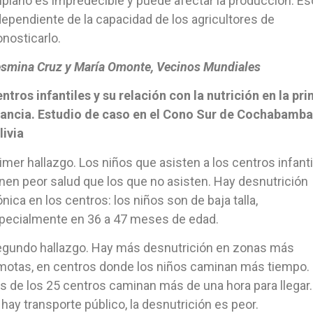
tiplano es impredecible y puede afectar la producción. Es
dependiente de la capacidad de los agricultores de
onosticarlo.
smina Cruz y María Omonte, Vecinos Mundiales
ntros infantiles y su relación con la nutrición en la pr
fancia. Estudio de caso en el Cono Sur de Cochabamba
livia
imer hallazgo. Los niños que asisten a los centros infant
enen peor salud que los que no asisten. Hay desnutrición
ónica en los centros: los niños son de baja talla,
pecialmente en 36 a 47 meses de edad.
gundo hallazgo. Hay más desnutrición en zonas más
motas, en centros donde los niños caminan más tiempo.
es de los 25 centros caminan más de una hora para llegar.
 hay transporte público, la desnutrición es peor.