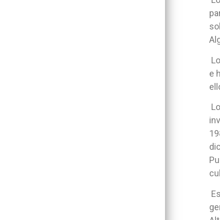
pa
so
Al
Lo
e 
el
Lo
in
19
di
Pu
cu
Es
ge