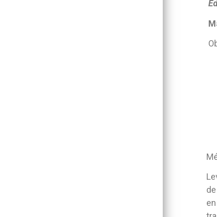
Ed
Ma
Ob
Mé
Le
de
en
tr