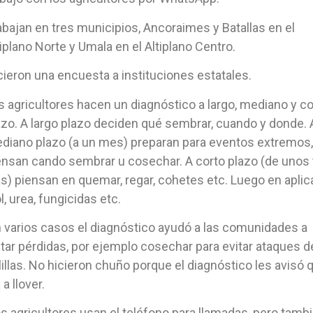
abajan en tres municipios, Ancoraimes y Batallas en el
tiplano Norte y Umala en el Altiplano Centro.
cieron una encuesta a instituciones estatales.
s agricultores hacen un diagnóstico a largo, mediano y co
azo. A largo plazo deciden qué sembrar, cuando y donde. 
diano plazo (a un mes) preparan para eventos extremos,
ensan cando sembrar u cosechar. A corto plazo (de unos 
as) piensan en quemar, regar, cohetes etc. Luego en aplic
l, urea, fungicidas etc.
 varios casos el diagnóstico ayudó a las comunidades a
itar pérdidas, por ejemplo cosechar para evitar ataques d
lillas. No hicieron chuño porque el diagnóstico les avisó 
 a llover.
s agricultores usan el teléfono para llamadas, pero tamb