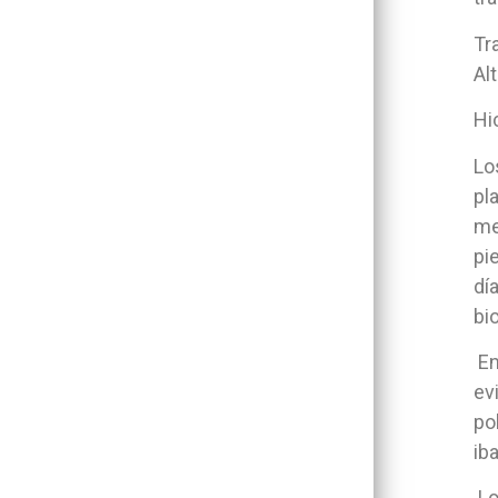
Tr
Al
Hi
Lo
pl
me
pi
dí
bio
En
ev
po
iba
Lo