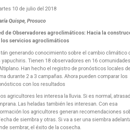
rtes 10 de julio del 2018
ría Quispe, Prosuco
d de Observadores agroclimáticos: Hacia la construc
 los servicios agroclimáticos
tán generando conocimiento sobre el cambio climático 
s yapuchiris. Tienen 18 observadores en 16 comunidade
 Altiplano. Han hecho el registro de pronósticos locales d
ima durante 2 a 3 campañas. Ahora pueden comparar los
onósticos con los resultados
los agricultores les interesa la lluvia. Si es normal, atrasa
mprana. Las heladas también les interesan. Con esa
formación los agricultores generan recomendaciones so
 fecha de siembra y otras. Si va a ser una siembra adelant
nde sembrar, el éxito de la cosecha.