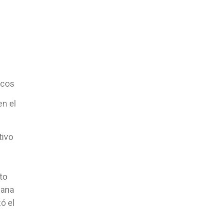
icos
en el
tivo
to
iana
ó el