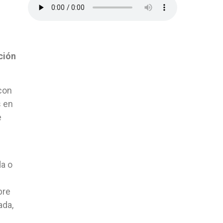
ción
con
s en
e
da o
bre
ada,