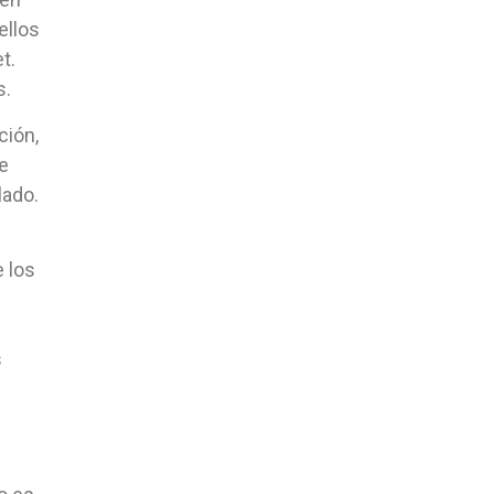
ellos
t.
s.
ción,
re
lado.
 los
s