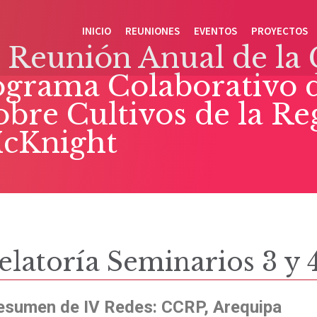
INICIO
REUNIONES
EVENTOS
PROYECTOS
 Reunión Anual de la
rograma Colaborativo 
obre Cultivos de la R
McKnight
elatoría Seminarios 3 y 
esumen de IV Redes: CCRP, Arequipa