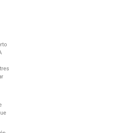
rto
A
tres
ar
e
que
ién