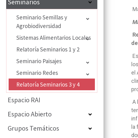
Seminarios
Ma
Seminario Semillas y
Ma
Agrobiodiversidad
Re
Sistemas Alimentarios Locales
de
Relatoría Seminarios 1 y 2
Es
Seminario Paisajes
lo
Seminario Redes
el
cl
Relatoría Seminarios 3 y 4
pr
Espacio RAI
A 
te
Espacio Abierto
in
la
Grupos Temáticos
do