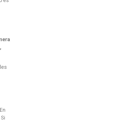
o es
imera
,
iles
 En
 Si