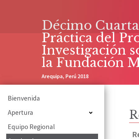
Décimo Cuarta
Práctica del P
Investigación s
la Fundación 
Arequipa, Perú 2018
Bienvenida
Apertura
R
Equipo Regional
R