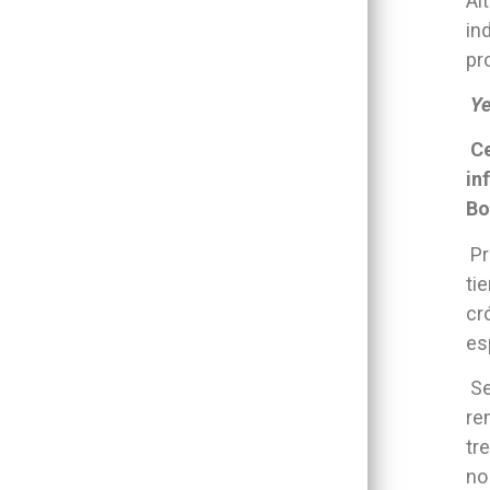
Al
in
pr
Ye
Ce
in
Bo
Pr
ti
cr
es
Se
re
tr
no