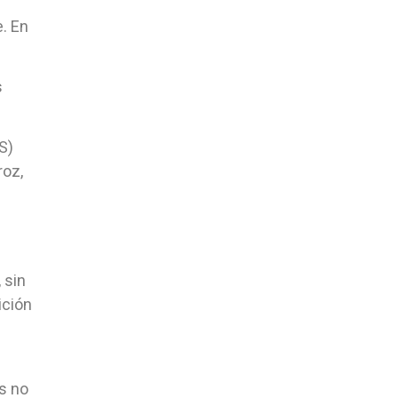
. En
s
S)
roz,
 sin
ición
s no