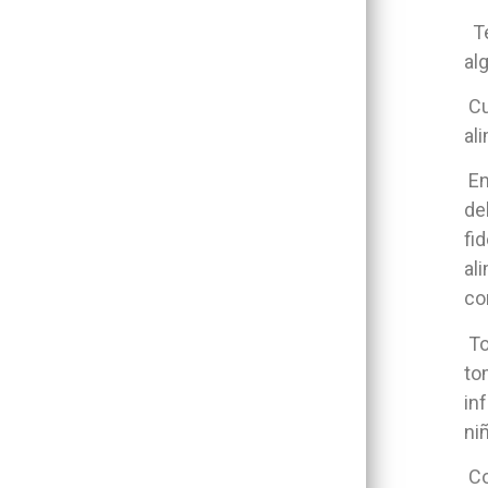
Te
al
Cu
al
En
de
fi
al
co
To
to
in
ni
Co