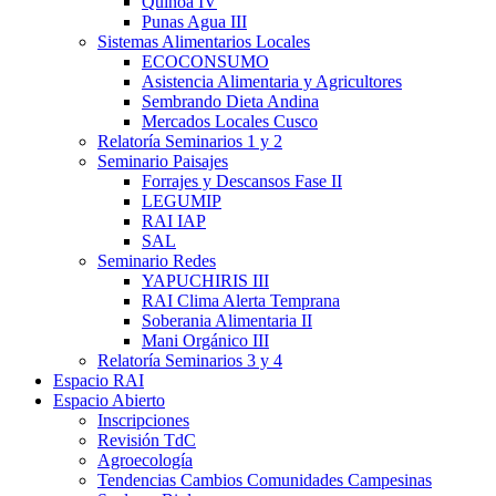
Quinoa IV
Punas Agua III
Sistemas Alimentarios Locales
ECOCONSUMO
Asistencia Alimentaria y Agricultores
Sembrando Dieta Andina
Mercados Locales Cusco
Relatoría Seminarios 1 y 2
Seminario Paisajes
Forrajes y Descansos Fase II
LEGUMIP
RAI IAP
SAL
Seminario Redes
YAPUCHIRIS III
RAI Clima Alerta Temprana
Soberania Alimentaria II
Mani Orgánico III
Relatoría Seminarios 3 y 4
Espacio RAI
Espacio Abierto
Inscripciones
Revisión TdC
Agroecología
Tendencias Cambios Comunidades Campesinas