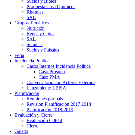
Suelos y Bioles
Propuesta Casa Químicos
Rhomies
SAL
Grupos Temáticos
Nutrición
Redes y Clima
SAL
Semillas
Suelos y Paisajes
Feria
Incidencia Política
Casos Internos Incidencia Política
Caso Prosuco
Caso PMA
Conversatorio con Actores Externos
Lanzamiento LEISA
Planificación
Reuniones por país
Revisión Planificación 2017 2018
Planificación 2018-2019
Evaluación y Cierre
Evaluación CdP14
Cierre
Galeria