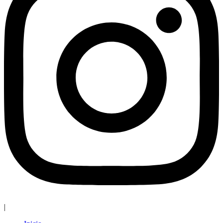
|
elisa.canziani@condesan.org