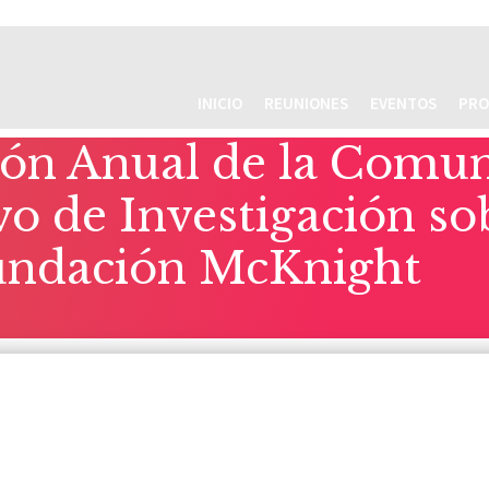
INICIO
REUNIONES
EVENTOS
PRO
n Anual de la Comuni
 de Investigación sob
Fundación McKnight