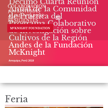
Décimo Cuarta Reunión
Anual de la Comunidad
de Práctica del
Programa Colaborativo
de Investigación sobre
Cultivos de la Región
Andes de la Fundación
McKnight
Arequipa, Perú 2018
Feria