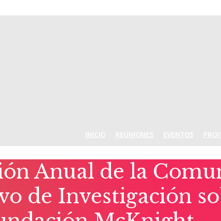
INICIO
REUNIONES
EVENTOS
PROY
ón Anual de la Comuni
o de Investigación sob
Fundación McKnight