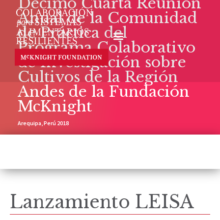
Décimo Cuarta Reunión
Anual de la Comunidad
de Práctica del
Programa Colaborativo
de Investigación sobre
Cultivos de la Región
Andes de la Fundación
McKnight
Arequipa, Perú 2018
Lanzamiento LEISA