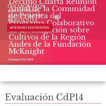
Décimo Cuarta Reunión
Anual de la Comunidad
de Práctica del
Programa Colaborativo
de Investigación sobre
Cultivos de la Región
Andes de la Fundación
McKnight
Arequipa, Perú 2018
Evaluación CdP14