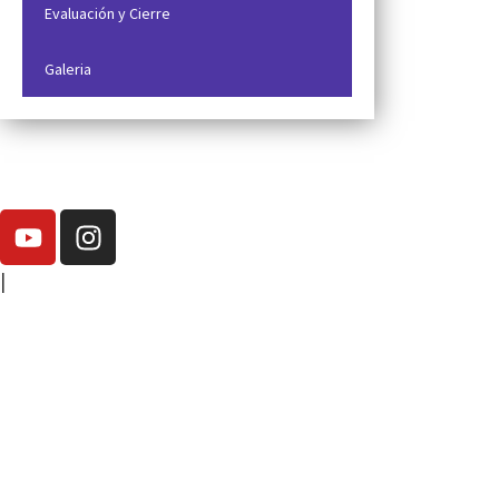
Evaluación y Cierre
Galeria
|
elisa.canziani@condesan.org