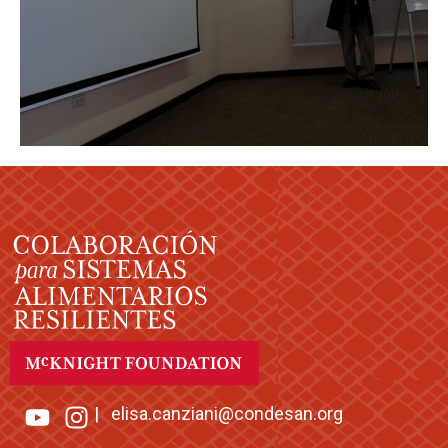
|
elisa.canziani@condesan.org