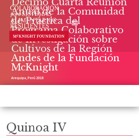
Décimo Cuarta Reunión
Anual de la Comunidad
de Práctica del
Programa Colaborativo
de Investigación sobre
Cultivos de la Región
Andes de la Fundación
McKnight
Arequipa, Perú 2018
Quinoa IV