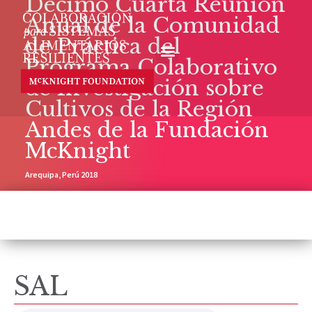
Décimo Cuarta Reunión
Anual de la Comunidad
de Práctica del
Programa Colaborativo
de Investigación sobre
Cultivos de la Región
Andes de la Fundación
McKnight
Arequipa, Perú 2018
SAL