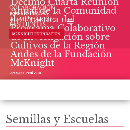
Décimo Cuarta Reunión
Anual de la Comunidad
de Práctica del
Programa Colaborativo
de Investigación sobre
Cultivos de la Región
Andes de la Fundación
McKnight
Arequipa, Perú 2018
Semillas y Escuelas